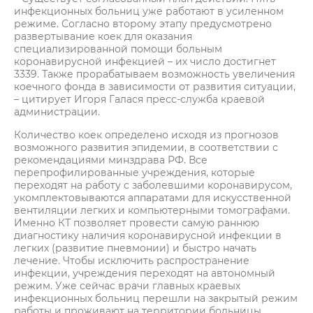
инфекционных больниц уже работают в усиленном
режиме. Согласно второму этапу предусмотрено
развертывание коек для оказания
специализированной помощи больным
коронавирусной инфекцией – их число достигнет
3339. Также прорабатываем возможность увеличения
коечного фонда в зависимости от развития ситуации,
– цитирует Игоря Галася пресс-служба краевой
администрации.
Количество коек определено исходя из прогнозов
возможного развития эпидемии, в соответствии с
рекомендациями минздрава РФ. Все
перепрофилированные учреждения, которые
переходят на работу с заболевшими коронавирусом,
укомплектовываются аппаратами для искусственной
вентиляции легких и компьютерными томографами.
Именно КТ позволяет провести самую раннюю
диагностику наличия коронавирусной инфекции в
легких (развитие пневмонии) и быстро начать
лечение. Чтобы исключить распространение
инфекции, учреждения переходят на автономный
режим. Уже сейчас врачи главных краевых
инфекционных больниц перешли на закрытый режим
работы и проживают на территории больницы.