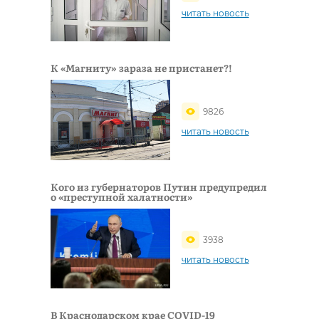
читать новость
К «Магниту» зараза не пристанет?!
9826
читать новость
Кого из губернаторов Путин предупредил
о «преступной халатности»
3938
читать новость
В Краснодарском крае COVID-19