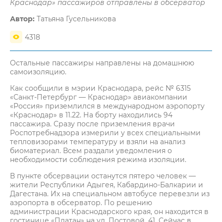
Краснодар» пассажиров отправлены в обсерватор
Автор:
Татьяна Гусельникова
4318
Остальные пассажиры направлены на домашнюю
самоизоляцию.
Как сообщили в мэрии Краснодара, рейс № 6315
«Санкт-Петербург — Краснодар» авиакомпании
«Россия» приземлился в международном аэропорту
«Краснодар» в 11.22. На борту находились 94
пассажира. Сразу после приземления врачи
Роспотребнадзора измерили у всех специальными
тепловизорами температуру и взяли на анализ
биоматериал. Всем раздали уведомления о
необходимости соблюдения режима изоляции.
В пункте обсервации останутся пятеро человек —
жители Республики Адыгея, Кабардино-Балкарии и
Дагестана. Их на специальном автобусе перевезли из
аэропорта в обсерватор. По решению
администрации Краснодарского края, он находится в
гостинице «Платан» на ул. Постовой, 41. Сейчас в