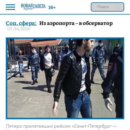
16+
Соц. сфера:
Из аэропорта – в обсерватор
07.04.2020
Пятеро прилетевших рейсом «Санкт-Петербург —