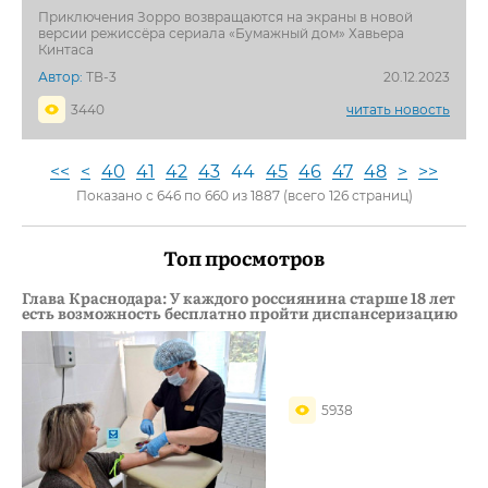
Приключения Зорро возвращаются на экраны в новой
версии режиссёра сериала «Бумажный дом» Хавьера
Кинтаса
Автор:
ТВ-3
20.12.2023
3440
читать новость
<<
<
40
41
42
43
44
45
46
47
48
>
>>
Показано с 646 по 660 из 1887 (всего 126 страниц)
Топ просмотров
Глава Краснодара: У каждого россиянина старше 18 лет
есть возможность бесплатно пройти диспансеризацию
5938