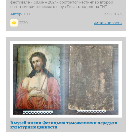
фестивале «КиВин – 2024» состоится кастинг во второй
сезон юмористического шоу «Лига городов» на ТНТ
Автор:
ТНТ
22.12.2023
3330
читать новость
В музей имени Фелицына таможенники передали
культурные ценности