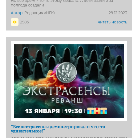
Но всё время что-то этому мешало. А дети взяли и за
полгода создали
Автор:
Редакция «НГК»
29.12.2023
2985
читать новость
“Все экстрасенсы демонстрировали что-то
удивительное!”