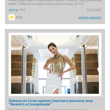
Александр Шепс и Виктория Райдос помогут экстрасенсам
взять “Реванш” в новом мистическом шоу на ТНТ
Автор:
ТНТ
29.12.2023
6218
читать новость
Певица из Сочи примет участие в реалити-шоу
“Выжить в Самарканде”
ТНТ врывается в 2024 год с громкими премьерами