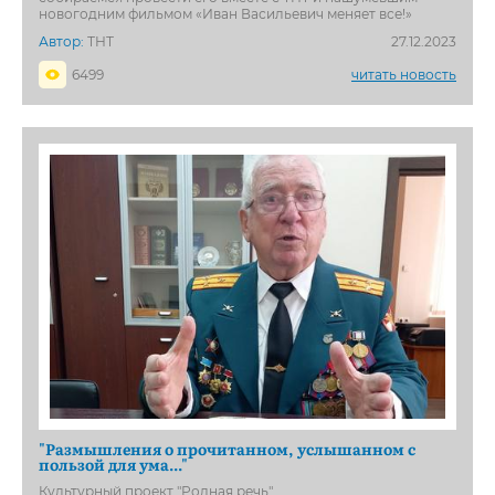
новогодним фильмом «Иван Васильевич меняет все!»
Автор:
ТНТ
27.12.2023
6499
читать новость
"Размышления о прочитанном, услышанном с
пользой для ума..."
Культурный проект "Родная речь"