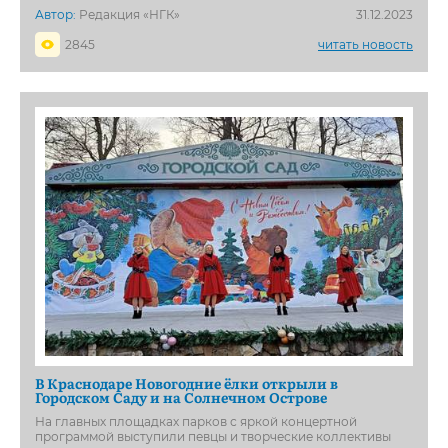
Автор:
Редакция «НГК»
31.12.2023
2845
читать новость
В Краснодаре Новогодние ёлки открыли в
Городском Саду и на Солнечном Острове
На главных площадках парков с яркой концертной
программой выступили певцы и творческие коллективы